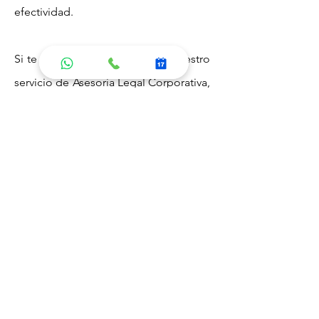
efectividad.
Si te gustaría saber más sobre nuestro
servicio de Asesoría Legal Corporativa,
no dudes en agendar una consulta
con alguno de nuestros abogados,
para poder generar una propuesta de
servicios que se adecue a sus
necesidades.
PÓNGASE EN CONTACTO
Envíanos mensaje por
Whatsapp
4776606186