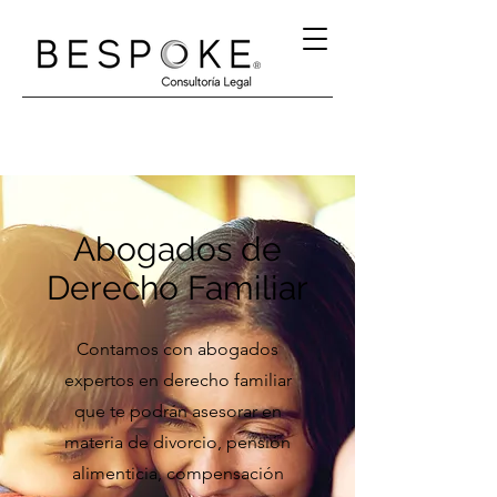
®
Abogados de
Derecho Familiar
Contamos con abogados
expertos en derecho familiar
que te podrán asesorar en
materia de divorcio, pensión
alimenticia, compensación