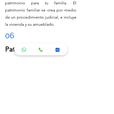
patrimonio para tu familia. El
patrimonio familiar se crea por medio
de un procedimiento judicial, e incluye
la vivienda y su amueblado.
06
Patria Potestad
Our customers deserve the highest
level of support, and we work tirelessly
to maintain those standards. When you
choose to work with our team, know
that you are consistently choosing
quality and excellence. Customer
service is at the heart of everything that
we do.