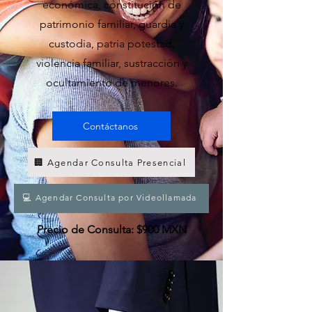
económica, constitución de
patrimonio familiar, guardia y
custodia, patria potestad,
violencia familiar, sustracción y
ocultamiento de menores.
Contáctanos
🏢 Agendar Consulta Presencial
💻 Agendar Consulta por Videollamada
Precio de Consulta: $900 MXN